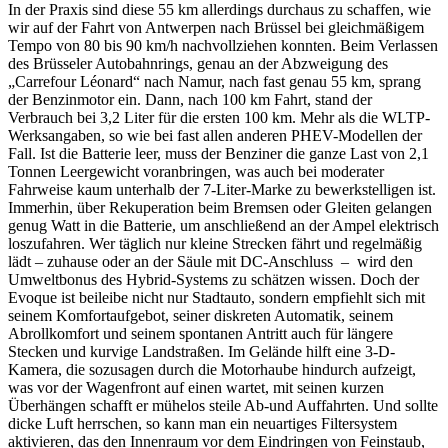
In der Praxis sind diese 55 km allerdings durchaus zu schaffen, wie
wir auf der Fahrt von Antwerpen nach Brüssel bei gleichmäßigem
Tempo von 80 bis 90 km/h nachvollziehen konnten. Beim Verlassen
des Brüsseler Autobahnrings, genau an der Abzweigung des
„Carrefour Léonard“ nach Namur, nach fast genau 55 km, sprang
der Benzinmotor ein. Dann, nach 100 km Fahrt, stand der
Verbrauch bei 3,2 Liter für die ersten 100 km. Mehr als die WLTP-
Werksangaben, so wie bei fast allen anderen PHEV-Modellen der
Fall. Ist die Batterie leer, muss der Benziner die ganze Last von 2,1
Tonnen Leergewicht voranbringen, was auch bei moderater
Fahrweise kaum unterhalb der 7-Liter-Marke zu bewerkstelligen ist.
Immerhin, über Rekuperation beim Bremsen oder Gleiten gelangen
genug Watt in die Batterie, um anschließend an der Ampel elektrisch
loszufahren. Wer täglich nur kleine Strecken fährt und regelmäßig
lädt – zuhause oder an der Säule mit DC-Anschluss – wird den
Umweltbonus des Hybrid-Systems zu schätzen wissen. Doch der
Evoque ist beileibe nicht nur Stadtauto, sondern empfiehlt sich mit
seinem Komfortaufgebot, seiner diskreten Automatik, seinem
Abrollkomfort und seinem spontanen Antritt auch für längere
Stecken und kurvige Landstraßen. Im Gelände hilft eine 3-D-
Kamera, die sozusagen durch die Motorhaube hindurch aufzeigt,
was vor der Wagenfront auf einen wartet, mit seinen kurzen
Überhängen schafft er mühelos steile Ab-und Auffahrten. Und sollte
dicke Luft herrschen, so kann man ein neuartiges Filtersystem
aktivieren, das den Innenraum vor dem Eindringen von Feinstaub,