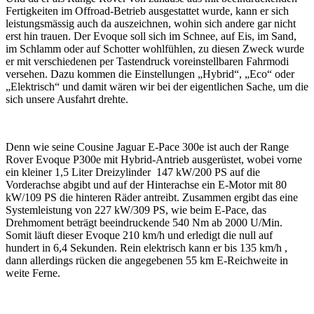
Fertigkeiten im Offroad-Betrieb ausgestattet wurde, kann er sich
leistungsmässig auch da auszeichnen, wohin sich andere gar nicht
erst hin trauen. Der Evoque soll sich im Schnee, auf Eis, im Sand,
im Schlamm oder auf Schotter wohlfühlen, zu diesen Zweck wurde
er mit verschiedenen per Tastendruck voreinstellbaren Fahrmodi
versehen. Dazu kommen die Einstellungen „Hybrid“, „Eco“ oder
„Elektrisch“ und damit wären wir bei der eigentlichen Sache, um die
sich unsere Ausfahrt drehte.
Denn wie seine Cousine Jaguar E-Pace 300e ist auch der Range
Rover Evoque P300e mit Hybrid-Antrieb ausgerüstet, wobei vorne
ein kleiner 1,5 Liter Dreizylinder 147 kW/200 PS auf die
Vorderachse abgibt und auf der Hinterachse ein E-Motor mit 80
kW/109 PS die hinteren Räder antreibt. Zusammen ergibt das eine
Systemleistung von 227 kW/309 PS, wie beim E-Pace, das
Drehmoment beträgt beeindruckende 540 Nm ab 2000 U/Min.
Somit läuft dieser Evoque 210 km/h und erledigt die null auf
hundert in 6,4 Sekunden. Rein elektrisch kann er bis 135 km/h ,
dann allerdings rücken die angegebenen 55 km E-Reichweite in
weite Ferne.