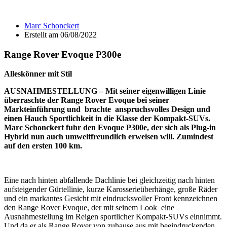
Zum
Inhalt
Marc Schonckert
wechseln
Erstellt am
06/08/2022
Range Rover Evoque P300e
Alleskönner mit Stil
AUSNAHMESTELLUNG – Mit seiner eigenwilligen Linie
überraschte der Range Rover Evoque bei seiner
Markteinführung und brachte anspruchsvolles Design und
einen Hauch Sportlichkeit in die Klasse der Kompakt-SUVs.
Marc Schonckert fuhr den Evoque P300e, der sich als Plug-in
Hybrid nun auch umweltfreundlich erweisen will. Zumindest
auf den ersten 100 km.
Eine nach hinten abfallende Dachlinie bei gleichzeitig nach hinten
aufsteigender Gürtellinie, kurze Karosserieüberhänge, große Räder
und ein markantes Gesicht mit eindrucksvoller Front kennzeichnen
den Range Rover Evoque, der mit seinem Look eine
Ausnahmestellung im Reigen sportlicher Kompakt-SUVs einnimmt.
Und da er als Range Rover von zuhause aus mit beeindruckenden