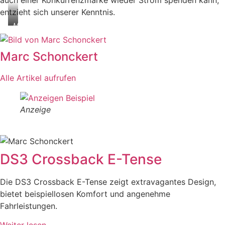
auch einer Konkurrenzmarke wieder Strom spenden kann,
entzieht sich unserer Kenntnis.
MG
ZS
EV
(Facelift)
Marc Schonckert
Alle Artikel aufrufen
Anzeige
DS3 Crossback E-Tense
Die DS3 Crossback E-Tense zeigt extravagantes Design,
bietet beispiellosen Komfort und angenehme
Fahrleistungen.