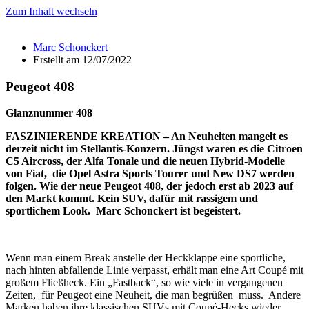
Zum Inhalt wechseln
Marc Schonckert
Erstellt am
12/07/2022
Peugeot 408
Glanznummer 408
FASZINIERENDE KREATION – An Neuheiten mangelt es
derzeit nicht im Stellantis-Konzern. Jüngst waren es die Citroen
C5 Aircross, der Alfa Tonale und die neuen Hybrid-Modelle
von Fiat, die Opel Astra Sports Tourer und New DS7 werden
folgen. Wie der neue Peugeot 408, der jedoch erst ab 2023 auf
den Markt kommt. Kein SUV, dafür mit rassigem und
sportlichem Look. Marc Schonckert ist begeistert.
Wenn man einem Break anstelle der Heckklappe eine sportliche,
nach hinten abfallende Linie verpasst, erhält man eine Art Coupé mit
großem Fließheck. Ein „Fastback“, so wie viele in vergangenen
Zeiten, für Peugeot eine Neuheit, die man begrüßen muss. Andere
Marken haben ihre klassischen SUVs mit Coupé-Hecks wieder