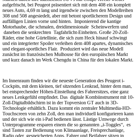
aufgefrischt, bei Peugeot präsentiert sich mit dem 408 ein komplett
neues Auto, 4,69 m lang und irgendwie zwischen den Modellreihen
308 und 508 angesiedelt, aber mit betont sportlicherem Design und
auffälligen Linien vorne und hinten. Imponierend die kantige
Motorhaube, die schmalen, dreidimensionale Scheinwerfern und
daneben die senkrechten Tagfahrlicht-Einheiten. Große 20-Zoll-
Räder, eine hohe Gürtellinie, die sich zum Heck hinauf schwingt
und ein integrierter Spoiler verleihen dem 408 apartes, dynamisches
und elegant-sportliches Flair. Produziert wird das neue Modell
zunächst im französischen Mulhouse für den europäischen Markt
und kurz danach im Werk Chengdu in China für den lokalen Markt.
Im Innenraum finden wir die neueste Generation des Peugeot i-
Cockpits, mit dem kleinen, tief sitzenden Lenkrad, hinter dem man,
bei entsprechender Höhen-Einstellung des Fahrersitzes, eine ganz
neues Lenkgefühl empfindet. Das digitale Kombiinstrument mit 10-
Zoll-Digitalbildschirm ist in der Topversion GT auch in 3D-
Technologie erhältlich. Dazu kommt ein zentraler Multimedia-HD-
Touchscreen von zehn Zoll, den man individuell konfigurieren kann
und der sich wie ein i-Pad bedienen lässt. Lästige Umwege durch
Unterprogramme ersparen einem die so genannten „i-Toggles“, es
sind Tasten zur Bedienung von Klimaanlage, Freisprechanlage,
Radio oder gespeicherten Apps. Fahrer und Beifahrer sitzen in