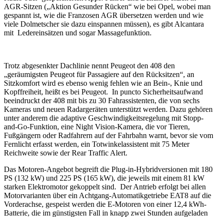
AGR-Sitzen („Aktion Gesunder Rücken“ wie bei Opel, wobei man
gespannt ist, wie die Franzosen AGR übersetzen werden und wie
viele Dolmetscher sie dazu einspannen müssen), es gibt Alcantara
mit Ledereinsätzen und sogar Massagefunktion.
Trotz abgesenkter Dachlinie nennt Peugeot den 408 den
„geräumigsten Peugeot für Passagiere auf den Rücksitzen“, an
Sitzkomfort wird es ebenso wenig fehlen wie an Bein-, Knie und
Kopffreiheit, heißt es bei Peugeot. In puncto Sicherheitsaufwand
beeindruckt der 408 mit bis zu 30 Fahrassistenten, die von sechs
Kameras und neuen Radargeräten unterstützt werden. Dazu gehören
unter anderem die adaptive Geschwindigkeitsregelung mit Stopp-
and-Go-Funktion, eine Night Vision-Kamera, die vor Tieren,
Fußgängern oder Radfahrern auf der Fahrbahn warnt, bevor sie vom
Fernlicht erfasst werden, ein Totwinkelassistent mit 75 Meter
Reichweite sowie der Rear Traffic Alert.
Das Motoren-Angebot begreift die Plug-in-Hybridversionen mit 180
PS (132 kW) und 225 PS (165 kW), die jeweils mit einem 81 kW
starken Elektromotor gekoppelt sind. Der Antrieb erfolgt bei allen
Motorvarianten über ein Achtgang-Automatikgetriebe EAT8 auf die
Vorderachse, gespeist werden die E-Motoren von einer 12,4 kWh-
Batterie, die im günstigsten Fall in knapp zwei Stunden aufgeladen