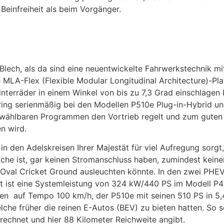
 Beinfreiheit als beim Vorgänger.
lech, als da sind eine neuentwickelte Fahrwerkstechnik mi
le MLA-Flex (Flexible Modular Longitudinal Architecture)-P
Hinterräder in einem Winkel von bis zu 7,3 Grad einschlagen
oring serienmäßig bei den Modellen P510e Plug-in-Hybrid u
wählbaren Programmen den Vortrieb regelt und zum guten E
en wird.
in den Adelskreisen Ihrer Majestät für viel Aufregung sorg
iche ist, gar keinen Stromanschluss haben, zumindest keine
n Oval Cricket Ground ausleuchten könnte. In den zwei PHE
ltat ist eine Systemleistung von 324 kW/440 PS im Modell
den auf Tempo 100 km/h, der P510e mit seinen 510 PS in 5
he früher die reinen E-Autos (BEV) zu bieten hatten. So sol
rechnet und hier 88 Kilometer Reichweite angibt.