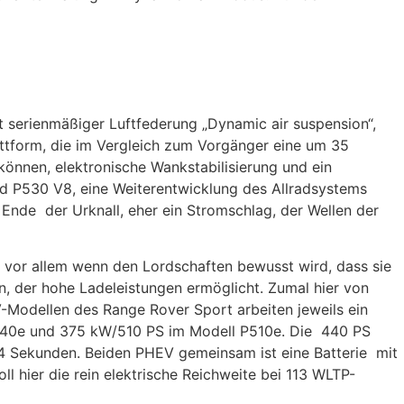
t serienmäßiger Luftfederung „Dynamic air suspension“,
lattform, die im Vergleich zum Vorgänger eine um 35
 können, elektronische Wankstabilisierung und ein
nd P530 V8, eine Weiterentwicklung des Allradsystems
nde der Urknall, eher ein Stromschlag, der Wellen der
t, vor allem wenn den Lordschaften bewusst wird, dass sie
n, der hohe Ladeleistungen ermöglicht. Zumal hier von
V-Modellen des Range Rover Sport arbeiten jeweils ein
 P440e und 375 kW/510 PS im Modell P510e. Die 440 PS
,4 Sekunden. Beiden PHEV gemeinsam ist eine Batterie mit
l hier die rein elektrische Reichweite bei 113 WLTP-