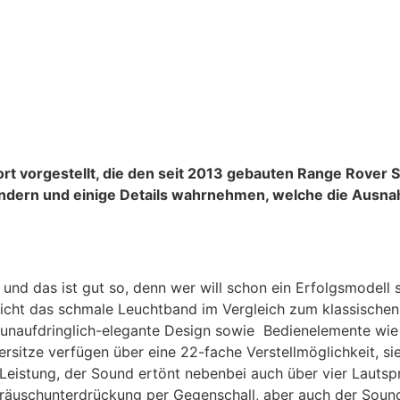
rt vorgestellt, die den seit 2013 gebauten Range Rover 
undern und einige Details wahrnehmen, welche die Ausn
d das ist gut so, denn wer will schon ein Erfolgsmodell st
ticht das schmale Leuchtband im Vergleich zum klassischen 
unaufdringlich-elegante Design sowie Bedienelemente wie d
sitze verfügen über eine 22-fache Verstellmöglichkeit, si
Leistung, der Sound ertönt nebenbei auch über vier Lautsp
 Geräuschunterdrückung per Gegenschall, aber auch der So