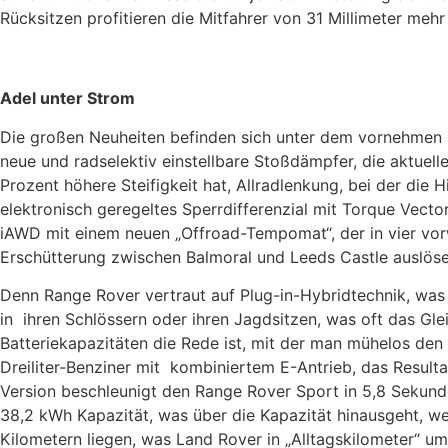
Rücksitzen profitieren die Mitfahrer von 31 Millimeter mehr
Adel unter Strom
Die großen Neuheiten befinden sich unter dem vornehmen B
neue und radselektiv einstellbare Stoßdämpfer, die aktuel
Prozent höhere Steifigkeit hat, Allradlenkung, bei der die 
elektronisch geregeltes Sperrdifferenzial mit Torque Vect
iAWD mit einem neuen „Offroad-Tempomat“, der in vier vor
Erschütterung zwischen Balmoral und Leeds Castle auslös
Denn Range Rover vertraut auf Plug-in-Hybridtechnik, was 
in ihren Schlössern oder ihren Jagdsitzen, was oft das Gle
Batteriekapazitäten die Rede ist, mit der man mühelos de
Dreiliter-Benziner mit kombiniertem E-Antrieb, das Resu
Version beschleunigt den Range Rover Sport in 5,8 Sekun
38,2 kWh Kapazität, was über die Kapazität hinausgeht, welc
Kilometern liegen, was Land Rover in „Alltagskilometer“ um