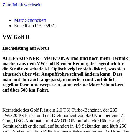
Zum Inhalt wechseln
Marc Schonckert
Erstellt am
09/12/2021
VW Golf R
Hochleistung auf Abruf
ALLESKÖNNER – Viel Kraft, Allrad und noch mehr Technik
machen aus dem VW Golf R einen Renner, der eigentlich für
die Straße zu schade ist. Optisch zeigt er sich diskret, was sich
akustisch über vier Auspuffrohre schnell ändern kann. Dass
man mit ihm auch angepasst, manierlich und vorbildlich
regelkonform unterwegs sein kann, erlebte Marc Schonckert
auf über 500 km Fahrt.
Kernstück des Golf R ist ein 2.0 TSI Turbo-Benziner, der 235
kW/320 PS leistet und ein Drehmoment von 420 Nm über eine 7-
Gang DSG-Automatik und 4MOTION auf alle vier Räder abgibt.
Somit schafft er die null auf hundert in 4,9 Sekunden und läuft 250
km/h Spitze, mit dem R-Performance Paket sind es gar 270 km/h bei