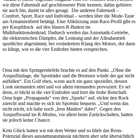
wir diese Fahrmodi auf geschlossener Piste kennen, dahin gehören
sie auch hin, damit ist alles gesagt. Die anderen Fahrmodi –
Comfort, Sport, Race und Individual – werden über die Mode-Taste
am Armaturenbrett betätigt. Eine Abkürzung zum Race-Profil gibt es
per Knopfdruck auf den blauen R-Button im
Multifunktionslenkrad. Dadurch werden das Automatik-Getriebe,
die elektronischen Dämpfer, die Lenkung und der Allradantrieb
sportlicher abgestimmt, bei verändertem Klang des Motors, der dann
so klingt, wie es die vier Endrohre hinten versprechen.
Oma mit den Springerstiefeln brachte es auf den Punkt. „Ohne die
Auspuffanlage, die Sporträder und die Bremsen würde der gar nicht
auffallen“. Ein Golf eben, wenn auch ein ganz spezieller, dessen
Look niemanden stört und vor allem niemanden provoziert. Es sei
denn, er blickt in die vier Endrohre und hört die frohe Botschaft.
Oma legte „Propaganda“ von den „Sparks“ auf, rückte den Rock
zurecht und machte es sich im Sportsitz bequem. „Und wenn das
nicht reicht, ich habe noch „Iron Maiden“ dabei“. Gegen den
Auspuffsound im R-Modus, vor allem beim Zurückschalten, hatten
sie jedoch keine Chance.
Kein Glück hatten wir mit dem Wetter und so blieb das Renn-
Potenzial dieses ausstattungsmässig nüchtern aber sehr übersichtlich