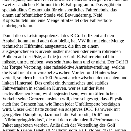
zwei zusätzlichen Fahrmodi im R-Fahrprogramm. Das ergibt ein
spektakuläres Gesamtpakt für ein sportliches Fahrerlebnis, das
einem auf öffentlicher Straße viel Bewunderung, Neid,
Kopfschütteln und eine Menge Strafzettel oder Fahrverbote
einbringen kann.
Damit dieses Leistungspotenzial des R Golf effizient auf den
Asphalt kommt und auch dort bleibt, hat VW ihn mit einer Menge
technischer Hilfsmittel ausgestattet, die ihn zu einem
ausgesprochenen Kurvenkünstler machen oder einem röhrenden
Boliden auf der Piste, auf die jeder Golf R-Fahrer einmal hin
müsste, um zu erleben, was sein Auto kann und er nicht. Der Golf R
hat Torque Vectoring, eine radselektive Antriebsverteilung, welche
die Kraft nicht nur variabel zwischen Vorder- und Hinterachse
verteilt, sondern bis zu 100 Prozent auch zwischen dem rechten und
linken Hinterrad. Das ergibt ein dynamisches und stabiles
Fahrverhalten in schnellen Kurven, wer es auf der Piste
nachvollziehen kann, wird begeistert sein, wer im öffentlichen
Verkehr seine Grenzen ausloten will, dem sei gesagt, dass Physik
auch ihre Grenzen hat, wie Ihnen jeder Unfallexperte bestätigen
wird. Unser Golf hatte zudem ein adaptives DCC Fahrwerk mit
geregelten Dämpfern, dazu noch die Fahrmodi „Drift“ und
„Nürburgring-Modus“, die mit dem optionalen R-Performance-
Paket angeboten werden. Anlässlich der Vorstellung des Golf
Variant R (siehe Tageblatt-Magazin vom 30. Oktober 2021) lernten