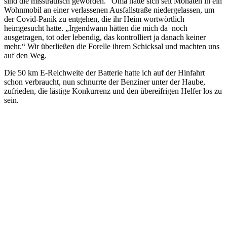
sind die misstrauisch geworden.“ Oma hatte sich seit Monaten in ein
Wohnmobil an einer verlassenen Ausfallstraße niedergelassen, um
der Covid-Panik zu entgehen, die ihr Heim wortwörtlich
heimgesucht hatte. „Irgendwann hätten die mich da noch
ausgetragen, tot oder lebendig, das kontrolliert ja danach keiner
mehr.“ Wir überließen die Forelle ihrem Schicksal und machten uns
auf den Weg.
Die 50 km E-Reichweite der Batterie hatte ich auf der Hinfahrt
schon verbraucht, nun schnurrte der Benziner unter der Haube,
zufrieden, die lästige Konkurrenz und den übereifrigen Helfer los zu
sein.