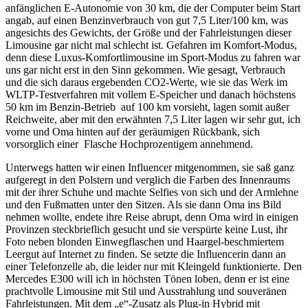
anfänglichen E-Autonomie von 30 km, die der Computer beim Start
angab, auf einen Benzinverbrauch von gut 7,5 Liter/100 km, was
angesichts des Gewichts, der Größe und der Fahrleistungen dieser
Limousine gar nicht mal schlecht ist. Gefahren im Komfort-Modus,
denn diese Luxus-Komfortlimousine im Sport-Modus zu fahren war
uns gar nicht erst in den Sinn gekommen. Wie gesagt, Verbrauch
und die sich daraus ergebenden CO2-Werte, wie sie das Werk im
WLTP-Testverfahren mit vollem E-Speicher und danach höchstens
50 km im Benzin-Betrieb auf 100 km vorsieht, lagen somit außer
Reichweite, aber mit den erwähnten 7,5 Liter lagen wir sehr gut, ich
vorne und Oma hinten auf der geräumigen Rückbank, sich
vorsorglich einer Flasche Hochprozentigem annehmend.
Unterwegs hatten wir einen Influencer mitgenommen, sie saß ganz
aufgeregt in den Polstern und verglich die Farben des Innenraums
mit der ihrer Schuhe und machte Selfies von sich und der Armlehne
und den Fußmatten unter den Sitzen. Als sie dann Oma ins Bild
nehmen wollte, endete ihre Reise abrupt, denn Oma wird in einigen
Provinzen steckbrieflich gesucht und sie verspürte keine Lust, ihr
Foto neben blonden Einwegflaschen und Haargel-beschmiertem
Leergut auf Internet zu finden. Se setzte die Influencerin dann an
einer Telefonzelle ab, die leider nur mit Kleingeld funktionierte. Den
Mercedes E300 will ich in höchsten Tönen loben, denn er ist eine
prachtvolle Limousine mit Stil und Ausstrahlung und souveränen
Fahrleistungen. Mit dem „e“-Zusatz als Plug-in Hybrid mit