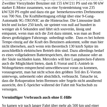
Zweiliter Vierzylinder Benziner mit 155 kW/211 PS und ein 90 kW
starker E-Motor zusammen, was eine Systemleistung von 235
kW/320 PS ergibt und dazu ein gar bemerkenswertes Drehmoment
von 700 Nm. Die Kraftübertragung erfolgt über eine 9-Gang-
Automatik 9G-TRONIC an die Hinterachse. Die Limousine läuft
leicht und locker 250 km/h, sie sprintet von null auf hundert in
weniger als 6 Sekunden und fährt sich souverän, lässig und
entspannt, wenn man sich die Zeit dazu nimmt, was man an Bord
dieses großzügigen Fahrzeugs unbedingt sollte. Dass es bei hohem
Tempo einzig auf die Kraft des Benziners ankommt, sollte man hier
nicht übersehen, auch wenn rein theoretisch 130 km/h Spitze im
ausschließlich elektrischen Betrieb drin sind. Dazu allerdings bedarf
es eines vollgeladenen Batteriespeichers, den man zuhause oder an
der Säule nachladen kann. Mercedes will hier Langstrecken-Fahrern
auch die Möglichkeit bieten, dank E-Vorrat und E-Antrieb in
Wohngebieten entsprechend umweltbewusst voran zu kommen,
vorausgesetzt, man hat nicht schon den größten Teil des E-Vorrats
unterwegs, unbemerkt oder absichtlich, verbraucht. Tatsache ist,
dass die Rekuperation beim Bremsen oder Segeln nicht annähernd
ausreicht, den E-Speicher während der Fahrt mit Nachschub zu
versorgen.
Vernünftiger Verbrauch auch ohne E-Hilfe
So kamen wir nach langer Fahrt über mehr als 500 km und einer