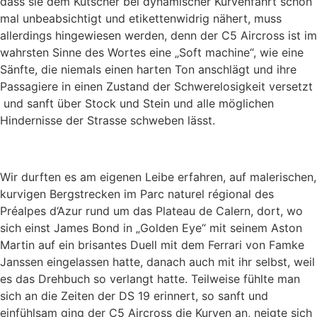
dass sie dem Kutscher bei dynamischer Kurvenfahrt schon
mal unbeabsichtigt und etikettenwidrig nähert, muss
allerdings hingewiesen werden, denn der C5 Aircross ist im
wahrsten Sinne des Wortes eine „Soft machine“, wie eine
Sänfte, die niemals einen harten Ton anschlägt und ihre
Passagiere in einen Zustand der Schwerelosigkeit versetzt
und sanft über Stock und Stein und alle möglichen
Hindernisse der Strasse schweben lässt.
Wir durften es am eigenen Leibe erfahren, auf malerischen,
kurvigen Bergstrecken im Parc naturel régional des
Préalpes d‘Azur rund um das Plateau de Calern, dort, wo
sich einst James Bond in „Golden Eye“ mit seinem Aston
Martin auf ein brisantes Duell mit dem Ferrari von Famke
Janssen eingelassen hatte, danach auch mit ihr selbst, weil
es das Drehbuch so verlangt hatte. Teilweise fühlte man
sich an die Zeiten der DS 19 erinnert, so sanft und
einfühlsam ging der C5 Aircross die Kurven an, neigte sich