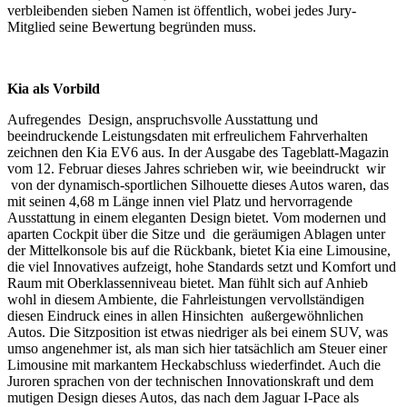
verbleibenden sieben Namen ist öffentlich, wobei jedes Jury-
Mitglied seine Bewertung begründen muss.
Kia als Vorbild
Aufregendes Design, anspruchsvolle Ausstattung und
beeindruckende Leistungsdaten mit erfreulichem Fahrverhalten
zeichnen den Kia EV6 aus. In der Ausgabe des Tageblatt-Magazin
vom 12. Februar dieses Jahres schrieben wir, wie beeindruckt wir
von der dynamisch-sportlichen Silhouette dieses Autos waren, das
mit seinen 4,68 m Länge innen viel Platz und hervorragende
Ausstattung in einem eleganten Design bietet. Vom modernen und
aparten Cockpit über die Sitze und die geräumigen Ablagen unter
der Mittelkonsole bis auf die Rückbank, bietet Kia eine Limousine,
die viel Innovatives aufzeigt, hohe Standards setzt und Komfort und
Raum mit Oberklassenniveau bietet. Man fühlt sich auf Anhieb
wohl in diesem Ambiente, die Fahrleistungen vervollständigen
diesen Eindruck eines in allen Hinsichten außergewöhnlichen
Autos. Die Sitzposition ist etwas niedriger als bei einem SUV, was
umso angenehmer ist, als man sich hier tatsächlich am Steuer einer
Limousine mit markantem Heckabschluss wiederfindet. Auch die
Juroren sprachen von der technischen Innovationskraft und dem
mutigen Design dieses Autos, das nach dem Jaguar I-Pace als