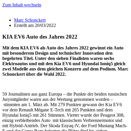
Zum Inhalt wechseln
Marc Schonckert
Erstellt am
20/03/2022
KIA EV6 Auto des Jahres 2022
Mit dem KIA EV6 als Auto des Jahres 2022 gewinnt ein Auto
mit besonderem Design und technischer Innovation den
begehrten Titel. Unter den sieben Finalisten waren sechs
Elektroautos und mit den Kia EV6 und Hyundai Ioniq5 gleich
zwei Modelle aus dem gleichen Konzern auf dem Podium. Marc
Schonckert über die Wahl 2022.
59 Journalisten aus ganz Europa – die Punkte der beiden russischen
Jurymitglieder waren aus der Wertung genommen worden –
stimmten am 1. März ab. Mit 279 Punkten gewann der Kia EV6
vor dem Renault Mégane E-Tech mit 265 Punkten und dem
Hyundai Ioniq5 mit 261 Stimmen. Vierter wurde der Peugeot 308,
einzig verbleibendes Auto mit klassischem Verbrennermotor und
mit Hybrid-Antrieb. Der Skoda Enyaq iV, der Ford Mustang Mach-
E und der Cupra Born belegten die Plätze fünf bis sieben.