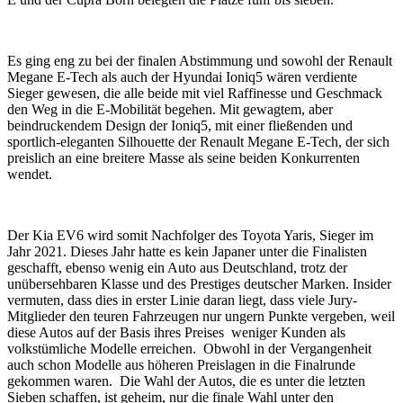
Es ging eng zu bei der finalen Abstimmung und sowohl der Renault
Megane E-Tech als auch der Hyundai Ioniq5 wären verdiente
Sieger gewesen, die alle beide mit viel Raffinesse und Geschmack
den Weg in die E-Mobilität begehen. Mit gewagtem, aber
beindruckendem Design der Ioniq5, mit einer fließenden und
sportlich-eleganten Silhouette der Renault Megane E-Tech, der sich
preislich an eine breitere Masse als seine beiden Konkurrenten
wendet.
Der Kia EV6 wird somit Nachfolger des Toyota Yaris, Sieger im
Jahr 2021. Dieses Jahr hatte es kein Japaner unter die Finalisten
geschafft, ebenso wenig ein Auto aus Deutschland, trotz der
unübersehbaren Klasse und des Prestiges deutscher Marken. Insider
vermuten, dass dies in erster Linie daran liegt, dass viele Jury-
Mitglieder den teuren Fahrzeugen nur ungern Punkte vergeben, weil
diese Autos auf der Basis ihres Preises weniger Kunden als
volkstümliche Modelle erreichen. Obwohl in der Vergangenheit
auch schon Modelle aus höheren Preislagen in die Finalrunde
gekommen waren. Die Wahl der Autos, die es unter die letzten
Sieben schaffen, ist geheim, nur die finale Wahl unter den